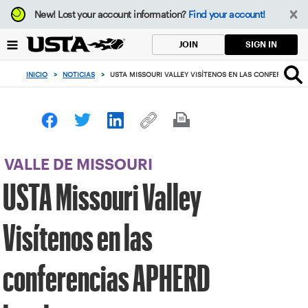
Enfoque
New!
Lost your account information?
Find your account!
desde
el
SIGN IN
JOIN
botón
de
INICIO
>
NOTICIAS
>
USTA MISSOURI VALLEY VISÍTENOS EN LAS CONFERENCIAS
volver
al
principio
VALLE DE MISSOURI
USTA Missouri Valley
Visítenos en las
conferencias APHERD