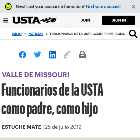
Enfoque
New!
Lost your account information?
Find your account!
desde
el
SIGN IN
JOIN
botón
de
INICIO
>
NOTICIAS
>
FUNCIONARIOS DE LA USTA COMO PADRE, COMO HIJO
volver
al
principio
VALLE DE MISSOURI
Funcionarios de la USTA
como padre, como hijo
| 25 de julio 2019
ESTUCHE MATE