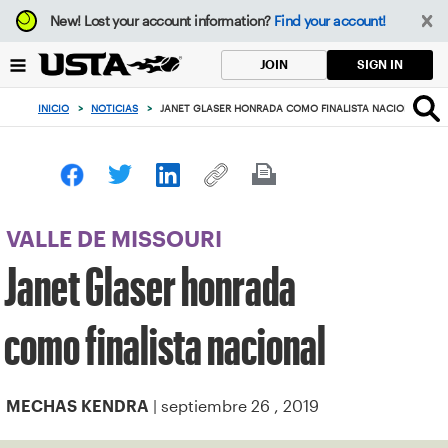
Enfoque
New!
Lost your account information?
Find your account!
desde
el
SIGN IN
JOIN
botón
de
INICIO
>
NOTICIAS
>
JANET GLASER HONRADA COMO FINALISTA NACIONAL
volver
al
principio
VALLE DE MISSOURI
Janet Glaser honrada
como finalista nacional
| septiembre 26 , 2019
MECHAS KENDRA