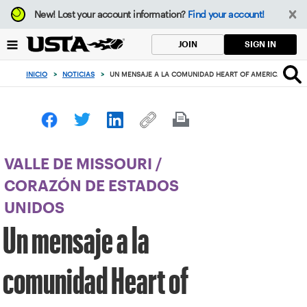
Enfoque
New!
Lost your account information?
Find your account!
desde
el
SIGN IN
JOIN
botón
de
INICIO
>
NOTICIAS
>
UN MENSAJE A LA COMUNIDAD HEART OF AMERICA DE LA
volver
al
principio
VALLE DE MISSOURI
/
CORAZÓN DE ESTADOS
UNIDOS
Un mensaje a la
comunidad Heart of