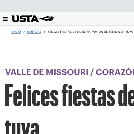
Enfoque
desde
el
botón
de
INICIO
>
NOTICIAS
>
FELICES FIESTAS DE NUESTRA FAMILIA DE TENIS A LA TUYA
volver
al
principio
VALLE DE MISSOURI
/
CORAZÓN
Felices fiestas de
tuya