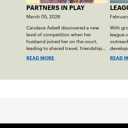
PARTNERS IN PLAY
LEAG
March 05, 2026
Februar
Candace Asbell discovered a new
With gro
level of competition when her
league o
husband joined her on the court,
outreach
leading to shared travel, friendships
developi
and memorable husband-wife
get invo
READ MORE
READ 
tourneys.