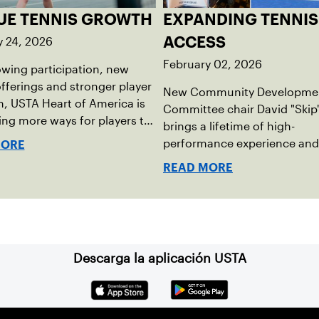
UE TENNIS GROWTH
EXPANDING TENNIS
y 24, 2026
ACCESS
February 02, 2026
wing participation, new
fferings and stronger player
New Community Developme
, USTA Heart of America is
Committee chair David "Skip
ng more ways for players to
brings a lifetime of high-
lved in league tennis.
performance experience and
MORE
grassroots mindset to growi
READ MORE
tennis through access and o
Descarga la aplicación USTA