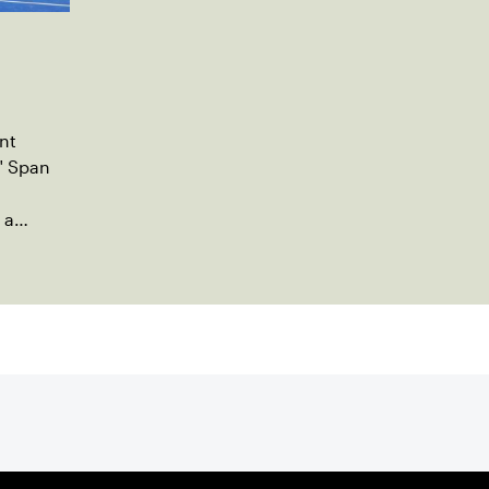
nt
" Span
 a
ng
utreach.