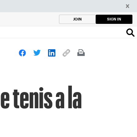
SIGN IN
JOIN
e tenis a la