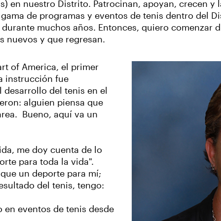
s) en nuestro Distrito. Patrocinan, apoyan, crecen y l
 gama de programas y eventos de tenis dentro del Dist
do durante muchos años. Entonces, quiero comenzar 
ios nuevos y que regresan.
t of America, el primer
a instrucción fue
 desarrollo del tenis en el
eron: alguien piensa que
area. Bueno, aquí va un
ida, me doy cuenta de lo
te para toda la vida".
que un deporte para mí;
ultado del tenis, tengo:
do en eventos de tenis desde