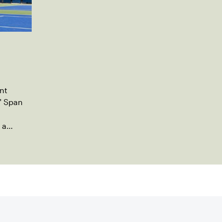
nt
" Span
 a
ng
utreach.