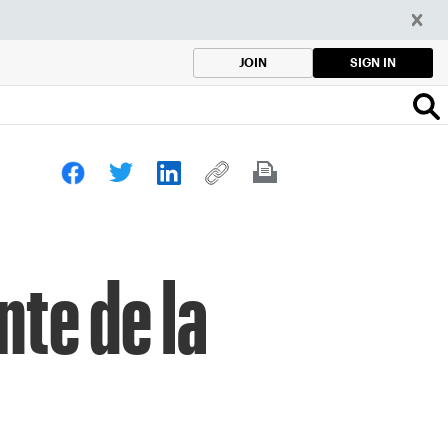
SIGN IN
JOIN
nte de la