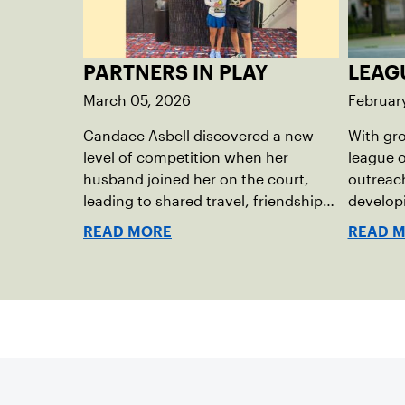
PARTNERS IN PLAY
LEAG
March 05, 2026
Februar
Candace Asbell discovered a new
With gro
level of competition when her
league o
husband joined her on the court,
outreach
leading to shared travel, friendships
developi
and memorable husband-wife
get invo
READ MORE
READ 
tourneys.