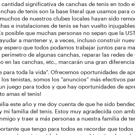
cantidad significativa de canchas de tenis en todo el
nchas de tenis son la base literal que usamos para
 muchos de nuestros clubes locales hayan sido remod
as e instalaciones de tenis se han vuelto injugables
Es posible que muchas personas no sepan que la USTA
a ayudar a mantener y, a veces, incluso construir nue
 y espero que todos podamos trabajar juntos para ma
perímetro de algunas canchas, reparar las redes de te
 en las canchas, etc., marcarán una gran diferencia
e para toda la vida". Ofrecemos oportunidades de apr
los tenistas, somos los “anuncios” más efectivos par
 un juego para todos y que hay oportunidades de apre
to amas el tenis!
lia este año y me doy cuenta de que he sido bendec
y mi familia del tenis. Estoy muy agradecida con amb
migo y traer a más personas a nuestra familia de ten
portante que tengo para todos es recordar que todos