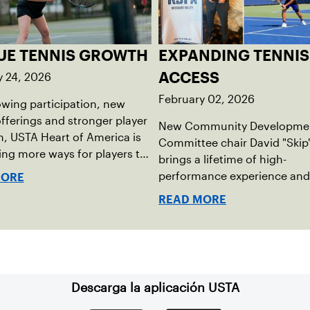
UE TENNIS GROWTH
EXPANDING TENNIS
y 24, 2026
ACCESS
February 02, 2026
wing participation, new
fferings and stronger player
New Community Developme
, USTA Heart of America is
Committee chair David "Skip
ng more ways for players to
brings a lifetime of high-
lved in league tennis.
performance experience and
MORE
grassroots mindset to growi
READ MORE
tennis through access and o
Descarga la aplicación USTA