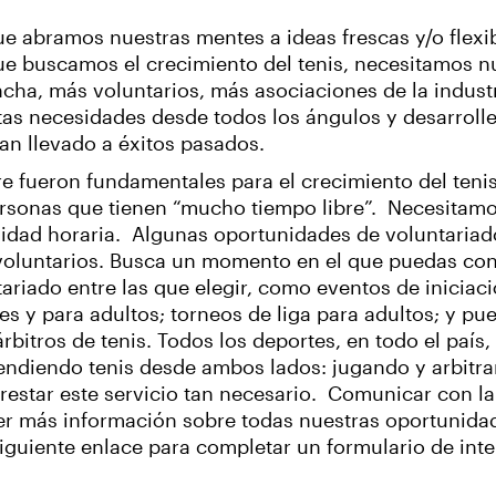
e abramos nuestras mentes a ideas frescas y/o flexib
ue buscamos el crecimiento del tenis, necesitamos n
ha, más voluntarios, más asociaciones de la industr
tas necesidades desde todos los ángulos y desarroll
an llevado a éxitos pasados.
e fueron fundamentales para el crecimiento del ten
ersonas que tienen “mucho tiempo libre”. Necesitamo
ilidad horaria. Algunas oportunidades de voluntaria
 voluntarios. Busca un momento en el que puedas cont
riado entre las que elegir, como eventos de iniciació
es y para adultos; torneos de liga para adultos; y pu
bitros de tenis. Todos los deportes, en todo el país, s
prendiendo tenis desde ambos lados: jugando y arbitra
 prestar este servicio tan necesario. Comunicar con l
er más información sobre todas nuestras oportunida
 siguiente enlace para completar un formulario de inte