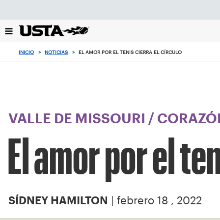
Enfoque
desde
el
botón
de
INICIO
>
NOTICIAS
>
EL AMOR POR EL TENIS CIERRA EL CÍRCULO
volver
al
principio
VALLE DE MISSOURI
/
CORAZÓN
El amor por el ten
| febrero 18 , 2022
SÍDNEY HAMILTON