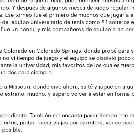
stro club de raqueta local, pude conocer nuevos amig
do. Y después de algunos meses de juego regular, m
ncia. Ese torneo fue el primero de muchos que jugarí
 del equipo universitario de tenis como # 1 solteros
Fue un honor, y mis compañeros de equipo eran pers
 de Colorado en Colorado Springs, donde probé para 
no vi tiempo de juego y el equipo se disolvió poco d
nte la universidad, mis favoritos de los cuales fuero
cuerdos para siempre.
a Missouri, donde vivo ahora, salté y jugué en algun
 extraño, mucho, y espero volver a estar en forma pa
ndependiente. También me encanta pasar tiempo con mi
ciertos, pintar, hacer viajes por carretera, ver comed
a posible.