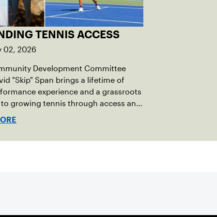
NDING TENNIS ACCESS
y 02, 2026
mmunity Development Committee
vid "Skip" Span brings a lifetime of
rformance experience and a grassroots
 to growing tennis through access and
h.
MORE