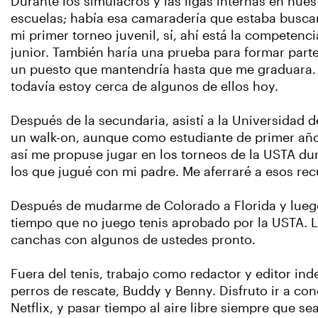
Durante los simulacros y las ligas internas en nue
escuelas; había esa camaradería que estaba buscan
mi primer torneo juvenil, sí, ahí está la compete
junior. También haría una prueba para formar parte
un puesto que mantendría hasta que me graduara. 
todavía estoy cerca de algunos de ellos hoy.
Después de la secundaria, asistí a la Universidad
un walk-on, aunque como estudiante de primer año 
así me propuse jugar en los torneos de la USTA dura
los que jugué con mi padre. Me aferraré a esos re
Después de mudarme de Colorado a Florida y luego 
tiempo que no juego tenis aprobado por la USTA. Lo
canchas con algunos de ustedes pronto.
Fuera del tenis, trabajo como redactor y editor i
perros de rescate, Buddy y Benny. Disfruto ir a con
Netflix, y pasar tiempo al aire libre siempre que se