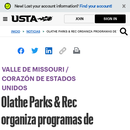
Enfoque
New!
Lost your account information?
Find your account!
desde
el
SIGN IN
JOIN
botón
de
INICIO
>
NOTICIAS
>
OLATHE PARKS & REC ORGANIZA PROGRAMAS DE TENIS DE
volver
al
principio
VALLE DE MISSOURI
/
CORAZÓN DE ESTADOS
UNIDOS
Olathe Parks & Rec
organiza programas de