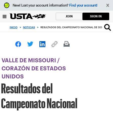
Enfoque
New!
Lost your account information?
Find your account!
desde
el
SIGN IN
JOIN
botón
de
INICIO
>
NOTICIAS
>
RESULTADOS DEL CAMPEONATO NACIONAL DE DOBLES DE M
volver
al
principio
VALLE DE MISSOURI
/
CORAZÓN DE ESTADOS
UNIDOS
Resultados del
Campeonato Nacional