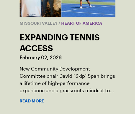
MISSOURI VALLEY
/
HEART OF AMERICA
EXPANDING TENNIS
ACCESS
February 02, 2026
New Community Development
Committee chair David "Skip" Span brings
a lifetime of high-performance
experience and a grassroots mindset to
growing tennis through access and
READ MORE
outreach.
Suscríbase a nuestro boletín