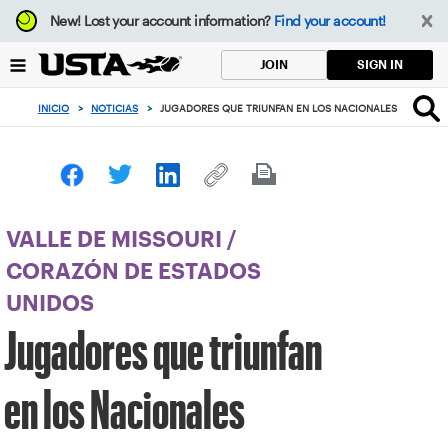
Enfoque
New!
Lost your account information?
Find your account!
desde
el
SIGN IN
JOIN
botón
de
INICIO
>
NOTICIAS
>
JUGADORES QUE TRIUNFAN EN LOS NACIONALES
volver
al
principio
VALLE DE MISSOURI
/
CORAZÓN DE ESTADOS
UNIDOS
Jugadores que triunfan
en los Nacionales