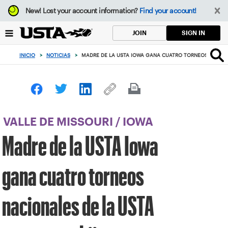
Enfoque
New!
Lost your account information?
Find your account!
desde
el
SIGN IN
JOIN
botón
de
INICIO
>
NOTICIAS
>
MADRE DE LA USTA IOWA GANA CUATRO TORNEOS NACIONA
volver
al
principio
VALLE DE MISSOURI
/
IOWA
Madre de la USTA Iowa
gana cuatro torneos
nacionales de la USTA