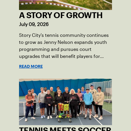
A STORY OF GROWTH
July 09, 2026
Story City's tennis community continues
to grow as Jenny Nelson expands youth
programming and pursues court
upgrades that will benefit players for
years to come.
READ MORE
TENNIS MEETS SOCCER