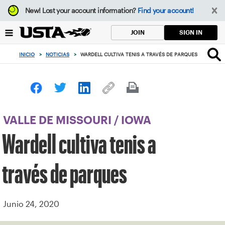
Enfoque
New!
Lost your account information?
Find your account!
desde
el
SIGN IN
JOIN
botón
de
INICIO
>
NOTICIAS
>
WARDELL CULTIVA TENIS A TRAVÉS DE PARQUES
volver
al
principio
VALLE DE MISSOURI
/
IOWA
Wardell cultiva tenis a
través de parques
Junio 24, 2020