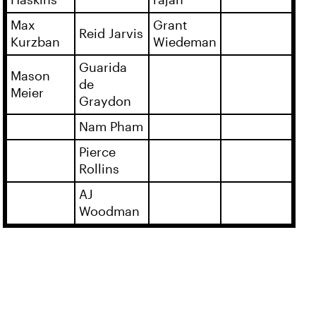
Haskins
rajan
Max
Grant
Reid Jarvis
Kurzban
Wiedeman
Guarida
Mason
de
Meier
Graydon
Nam Pham
Pierce
Rollins
AJ
Woodman