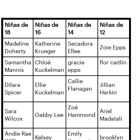
Niñas de
Niñas de
Niñas de
Niñas de
18
16
14
12
Madeline
Katherine
Secadora
Zoie Epps
Doherty
Krueger
Ellee
Samantha
Chloé
gracie
flor caitlin
Mannix
Kuckelman
epps
Callie
Dilara
Ellie
Jillian
Flanagan
Spicer
Kuckelman
Harkin
Zoé
Sara
Ariel
Gabby Lee
Hammond
Wilcox
Madatali
Andie Rae
Emily
Kelsey
brooklyn