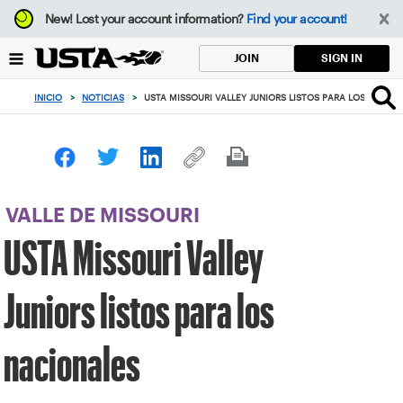
Enfoque
New!
Lost your account information?
Find your account!
desde
el
SIGN IN
JOIN
botón
de
INICIO
>
NOTICIAS
>
USTA MISSOURI VALLEY JUNIORS LISTOS PARA LOS NACIO
volver
al
principio
VALLE DE MISSOURI
USTA Missouri Valley
Juniors listos para los
nacionales