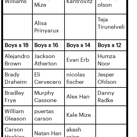
Williams
Kantrovitz
Mize
olson
Teja
Alisa
Tirunelveli
Prinyarux
Boys s 18
Boys s 16
Boys s 14
Boys s 12
Alejandro
Jackson
Humza
Evan Erb
Brown
Atherton
Noor
Brady
Eli
nicolas
Jesper
Draheim
Cervecero
fischer
Ohlson
Bradley
Murphy
Danny
Alex Han
Frye
Cassone
Radke
William
puertas
Kale Mize
Gleason
carson
Carson
akash
Natan Han