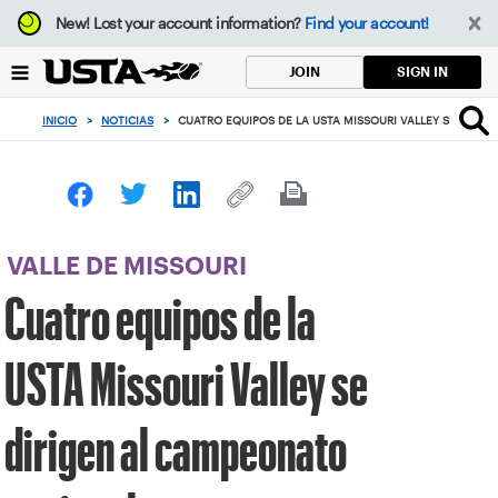
Enfoque
New!
Lost your account information?
Find your account!
desde
el
SIGN IN
JOIN
botón
de
INICIO
>
NOTICIAS
>
CUATRO EQUIPOS DE LA USTA MISSOURI VALLEY SE DIRI
volver
al
principio
VALLE DE MISSOURI
Cuatro equipos de la
USTA Missouri Valley se
dirigen al campeonato