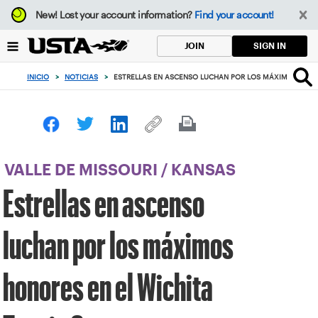
Enfoque
New!
Lost your account information?
Find your account!
desde
el
SIGN IN
JOIN
botón
de
INICIO
>
NOTICIAS
>
ESTRELLAS EN ASCENSO LUCHAN POR LOS MÁXIMOS HONOR
volver
al
principio
VALLE DE MISSOURI
/
KANSAS
Estrellas en ascenso
luchan por los máximos
honores en el Wichita