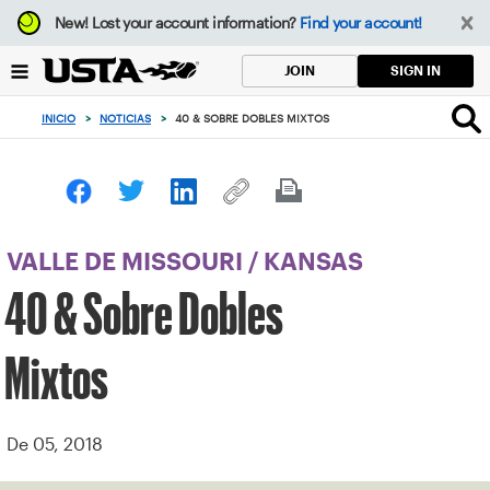
Enfoque
New!
Lost your account information?
Find your account!
desde
el
SIGN IN
JOIN
botón
de
INICIO
>
NOTICIAS
>
40 & SOBRE DOBLES MIXTOS
volver
al
principio
VALLE DE MISSOURI
/
KANSAS
40 & Sobre Dobles
Mixtos
De 05, 2018