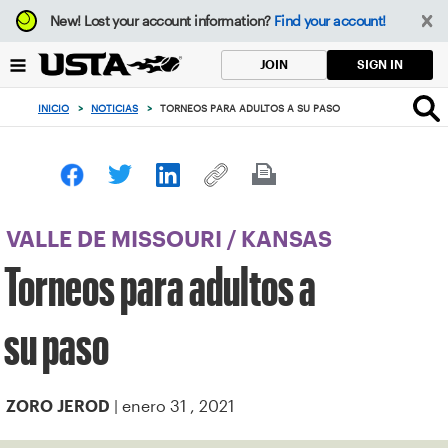
Enfoque
New!
Lost your account information?
Find your account!
desde
el
SIGN IN
JOIN
botón
de
INICIO
>
NOTICIAS
>
TORNEOS PARA ADULTOS A SU PASO
volver
al
principio
VALLE DE MISSOURI
/
KANSAS
Torneos para adultos a
su paso
| enero 31 , 2021
ZORO JEROD