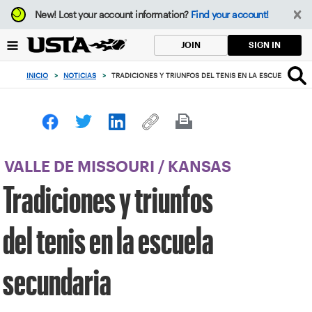
Enfoque
New!
Lost your account information?
Find your account!
desde
el
SIGN IN
JOIN
botón
de
INICIO
>
NOTICIAS
>
TRADICIONES Y TRIUNFOS DEL TENIS EN LA ESCUELA SEC
volver
al
principio
VALLE DE MISSOURI
/
KANSAS
Tradiciones y triunfos
del tenis en la escuela
secundaria