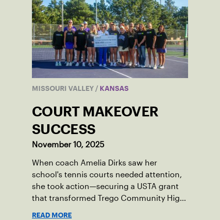
MISSOURI VALLEY
/
KANSAS
COURT MAKEOVER
SUCCESS
November 10, 2025
When coach Amelia Dirks saw her
school's tennis courts needed attention,
she took action—securing a USTA grant
that transformed Trego Community High
School's facility.
READ MORE