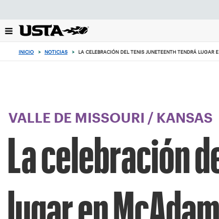
Enfoque
desde
el
botón
de
INICIO
>
NOTICIAS
>
LA CELEBRACIÓN DEL TENIS JUNETEENTH TENDRÁ LUGAR 
volver
al
principio
VALLE DE MISSOURI
/
KANSAS
La celebración d
lugar en McAdams