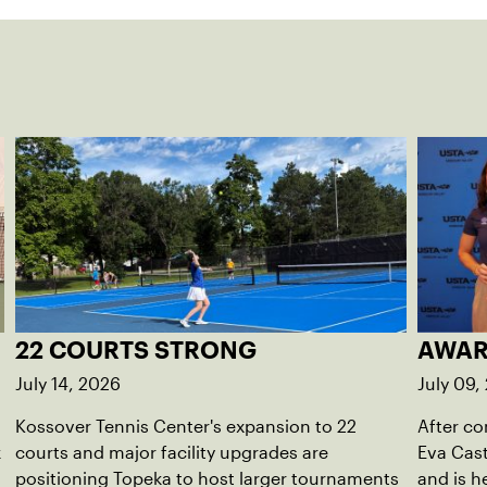
22 COURTS STRONG
AWAR
July 14, 2026
July 09,
Kossover Tennis Center's expansion to 22
After co
k
courts and major facility upgrades are
Eva Cast
positioning Topeka to host larger tournaments
and is h