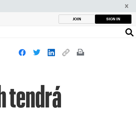
SIGN IN
JOIN
h tendrá