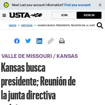
Enfoque
New!
Lost your account information?
Find your account!
desde
el
SIGN IN
JOIN
botón
de
INICIO
>
NOTICIAS
>
KANSAS BUSCA PRESIDENTE; REUNIÓN DE LA JUNTA DIRE
volver
al
principio
VALLE DE MISSOURI
/
KANSAS
Kansas busca
presidente; Reunión de
la junta directiva