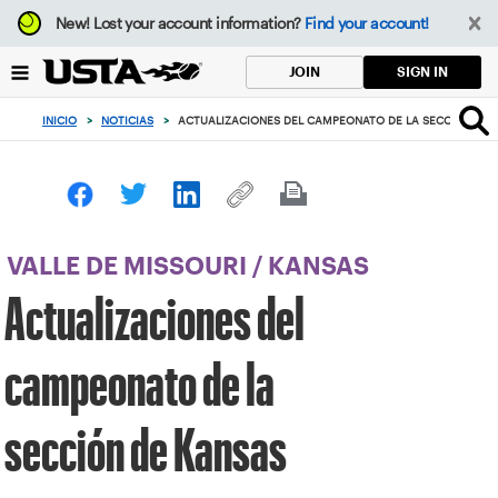
Enfoque
New!
Lost your account information?
Find your account!
desde
el
SIGN IN
JOIN
botón
de
INICIO
>
NOTICIAS
>
ACTUALIZACIONES DEL CAMPEONATO DE LA SECCIÓN DE 
volver
al
principio
VALLE DE MISSOURI
/
KANSAS
Actualizaciones del
campeonato de la
sección de Kansas