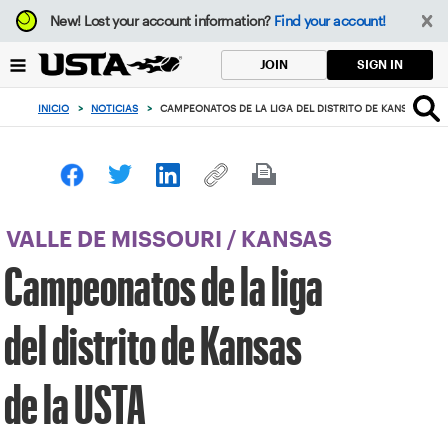
Enfoque
New!
Lost your account information?
Find your account!
desde
el
SIGN IN
JOIN
botón
de
INICIO
>
NOTICIAS
>
CAMPEONATOS DE LA LIGA DEL DISTRITO DE KANSAS DE L
volver
al
principio
VALLE DE MISSOURI
/
KANSAS
Campeonatos de la liga
del distrito de Kansas
de la USTA