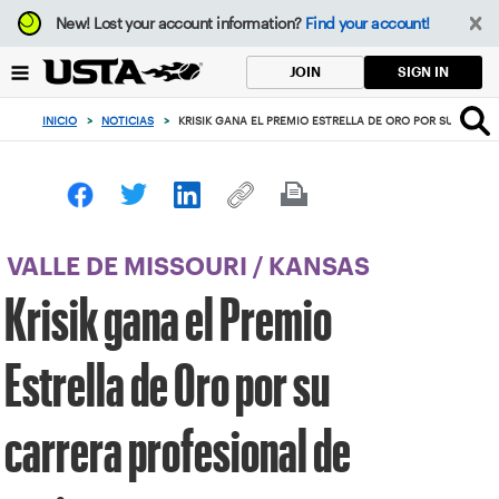
Enfoque
New!
Lost your account information?
Find your account!
desde
el
SIGN IN
JOIN
botón
de
INICIO
>
NOTICIAS
>
KRISIK GANA EL PREMIO ESTRELLA DE ORO POR SU CARRER
volver
al
principio
VALLE DE MISSOURI
/
KANSAS
Krisik gana el Premio
Estrella de Oro por su
carrera profesional de