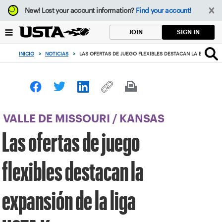
Enfoque
New!
Lost your account information?
Find your account!
desde
el
SIGN IN
JOIN
botón
de
INICIO
>
NOTICIAS
>
LAS OFERTAS DE JUEGO FLEXIBLES DESTACAN LA EXPANSI
volver
al
principio
VALLE DE MISSOURI
/
KANSAS
Las ofertas de juego
flexibles destacan la
expansión de la liga