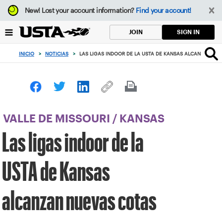
Enfoque
New!
Lost your account information?
Find your account!
desde
el
SIGN IN
JOIN
botón
de
INICIO
>
NOTICIAS
>
LAS LIGAS INDOOR DE LA USTA DE KANSAS ALCANZAN NU
volver
al
principio
VALLE DE MISSOURI
/
KANSAS
Las ligas indoor de la
USTA de Kansas
alcanzan nuevas cotas