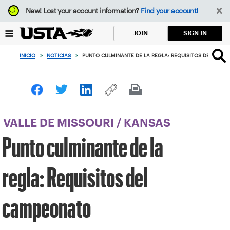
Enfoque
New!
Lost your account information?
Find your account!
desde
el
SIGN IN
JOIN
botón
de
INICIO
>
NOTICIAS
>
PUNTO CULMINANTE DE LA REGLA: REQUISITOS DEL CAM
volver
al
principio
VALLE DE MISSOURI
/
KANSAS
Punto culminante de la
regla: Requisitos del
campeonato