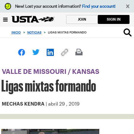
Enfoque
New!
Lost your account information?
Find your account!
desde
el
SIGN IN
JOIN
botón
de
INICIO
>
NOTICIAS
>
LIGAS MIXTAS FORMANDO
volver
al
principio
VALLE DE MISSOURI
/
KANSAS
Ligas mixtas formando
| abril 29 , 2019
MECHAS KENDRA