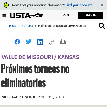
Enfoque
New!
Lost your account information?
Find your account!
desde
el
SIGN IN
JOIN
botón
de
INICIO
>
NOTICIAS
>
PRÓXIMOS TORNEOS NO ELIMINATORIOS
volver
al
principio
VALLE DE MISSOURI
/
KANSAS
Próximos torneos no
eliminatorios
| abril 09 , 2019
MECHAS KENDRA