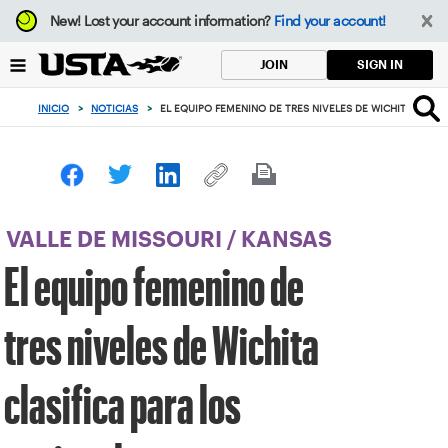
Enfoque
New!
Lost your account information?
Find your account!
desde
el
SIGN IN
JOIN
botón
de
INICIO
>
NOTICIAS
>
EL EQUIPO FEMENINO DE TRES NIVELES DE WICHITA CLASI
volver
al
principio
VALLE DE MISSOURI
/
KANSAS
El equipo femenino de
tres niveles de Wichita
clasifica para los