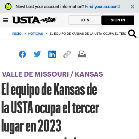
Enfoque
New!
Lost your account information?
Find your account!
desde
el
SIGN IN
JOIN
botón
de
INICIO
>
NOTICIAS
>
EL EQUIPO DE KANSAS DE LA USTA OCUPA EL TERCER LUG
volver
al
principio
VALLE DE MISSOURI
/
KANSAS
El equipo de Kansas de
la USTA ocupa el tercer
lugar en 2023