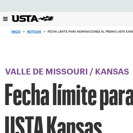
Enfoque
desde
el
botón
de
INICIO
>
NOTICIAS
>
FECHA LÍMITE PARA NOMINACIONES AL PREMIO USTA K
volver
al
principio
VALLE DE MISSOURI
/
KANSAS
Fecha límite par
USTA Kansas