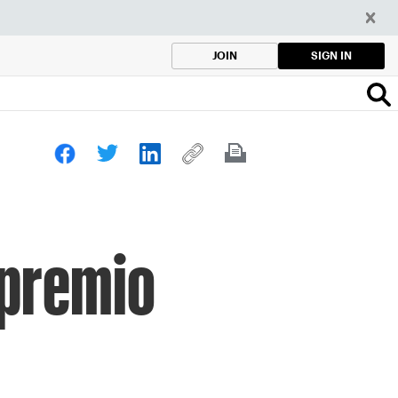
SIGN IN
JOIN
 premio