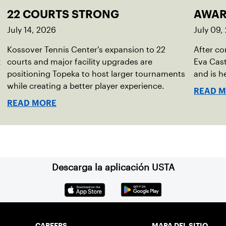
22 COURTS STRONG
AWAR
July 14, 2026
July 09,
Kossover Tennis Center's expansion to 22
After co
k
courts and major facility upgrades are
Eva Cast
positioning Topeka to host larger tournaments
and is h
while creating a better player experience.
READ 
READ MORE
Descarga la aplicación USTA
CAREERS
MAPA DEL SITIO