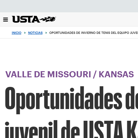
Enfoque
desde
el
botón
de
INICIO
>
NOTICIAS
>
OPORTUNIDADES DE INVIERNO DE TENIS DEL EQUIPO JUVE
volver
al
principio
VALLE DE MISSOURI
/
KANSAS
Oportunidades de
juvenil de USTA 