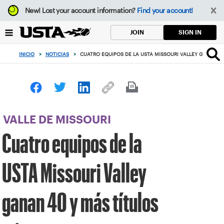
Enfoque
New!
Lost your account information?
Find your account!
desde
el
SIGN IN
JOIN
botón
de
INICIO
>
NOTICIAS
>
CUATRO EQUIPOS DE LA USTA MISSOURI VALLEY GANAN 4
volver
al
principio
VALLE DE MISSOURI
Cuatro equipos de la
USTA Missouri Valley
ganan 40 y más títulos