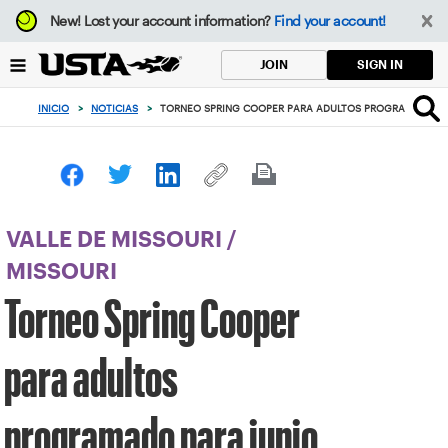
Enfoque
New!
Lost your account information?
Find your account!
desde
el
SIGN IN
JOIN
botón
de
INICIO
>
NOTICIAS
>
TORNEO SPRING COOPER PARA ADULTOS PROGRAMADO PA
volver
al
principio
VALLE DE MISSOURI
/
MISSOURI
Torneo Spring Cooper
para adultos
programado para junio