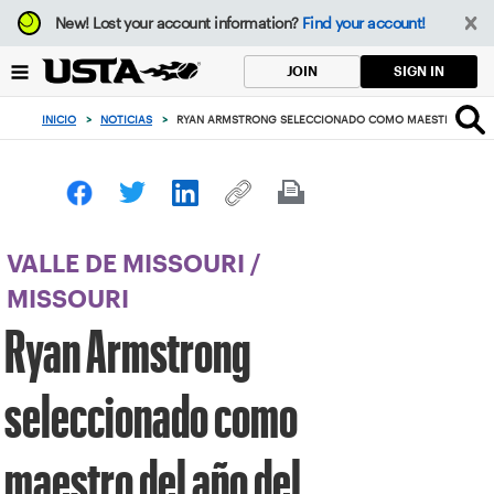
Enfoque
New!
Lost your account information?
Find your account!
desde
el
SIGN IN
JOIN
botón
de
INICIO
>
NOTICIAS
>
RYAN ARMSTRONG SELECCIONADO COMO MAESTRO DEL AÑ
volver
al
principio
VALLE DE MISSOURI
/
MISSOURI
Ryan Armstrong
seleccionado como
maestro del año del