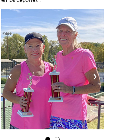
en los deportes”.
‹
›