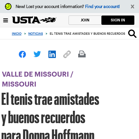
Enfoque
New!
Lost your account information?
Find your account!
desde
el
SIGN IN
JOIN
botón
de
INICIO
>
NOTICIAS
>
EL TENIS TRAE AMISTADES Y BUENOS RECUERDOS PARA 
volver
al
principio
VALLE DE MISSOURI
/
MISSOURI
El tenis trae amistades
y buenos recuerdos
para Donna Hoffmann