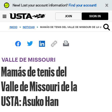
Enfoque
New!
Lost your account information?
Find your account!
desde
el
SIGN IN
JOIN
botón
de
INICIO
>
NOTICIAS
>
MAMÁS DE TENIS DEL VALLE DE MISSOURI DE LA USTA: AS
volver
al
principio
VALLE DE MISSOURI
Mamás de tenis del
Valle de Missouri de la
USTA: Asuko Han