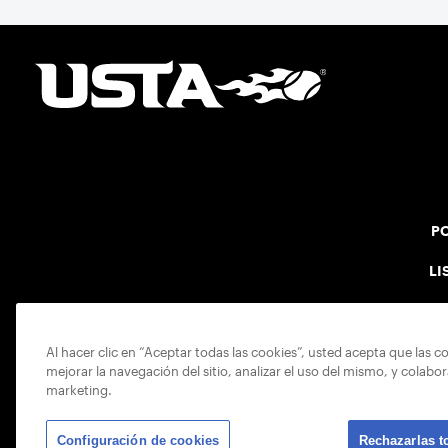
PO
LI
Al hacer clic en “Aceptar todas las cookies”, usted acepta que las c
mejorar la navegación del sitio, analizar el uso del mismo, y colabo
marketing.
Configuración de cookies
Rechazarlas t