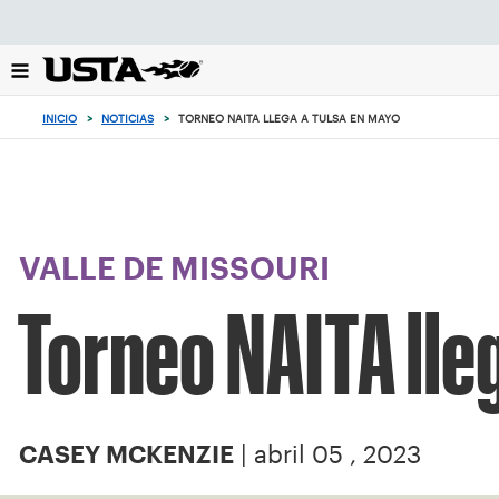
Enfoque
desde
el
botón
de
INICIO
>
NOTICIAS
>
TORNEO NAITA LLEGA A TULSA EN MAYO
volver
al
principio
VALLE DE MISSOURI
Torneo NAITA lle
| abril 05 , 2023
CASEY MCKENZIE