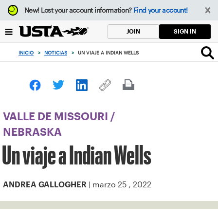
Enfoque
New!
Lost your account information?
Find your account!
desde
el
SIGN IN
JOIN
botón
de
INICIO
>
NOTICIAS
>
UN VIAJE A INDIAN WELLS
volver
al
principio
VALLE DE MISSOURI
/
NEBRASKA
Un viaje a Indian Wells
| marzo 25 , 2022
ANDREA GALLOGHER