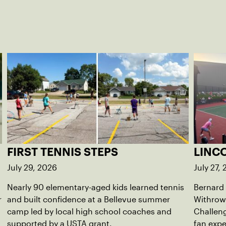
FIRST TENNIS STEPS
LINC
July 29, 2026
July 27,
Nearly 90 elementary-aged kids learned tennis
Bernard
r
and built confidence at a Bellevue summer
Withrow
camp led by local high school coaches and
Challeng
supported by a USTA grant.
fan exp