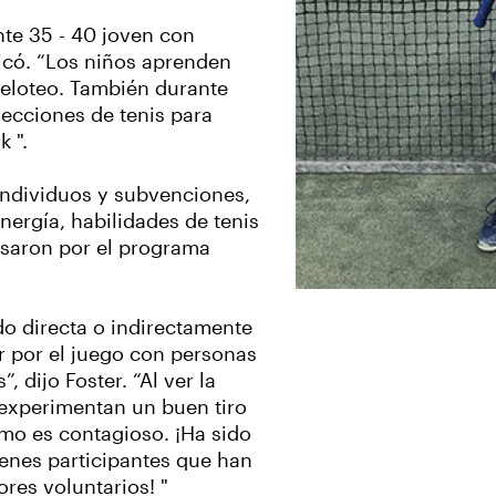
te 35 - 40 joven con
licó. “Los niños aprenden
peloteo. También durante
 lecciones de tenis para
 ".
individuos y subvenciones,
nergía, habilidades de tenis
asaron por el programa
o directa o indirectamente
or por el juego con personas
 dijo Foster. “Al ver la
 experimentan un buen tiro
mo es contagioso. ¡Ha sido
enes participantes que han
res voluntarios! "