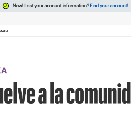
New!
Lost your account information?
Find your account!
OMAHA
KA
uelve a la comunid