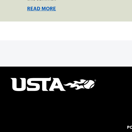
READ MORE
PO