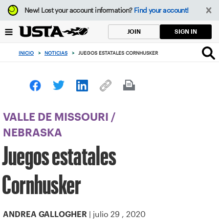
Enfoque
New!
Lost your account information?
Find your account!
desde
el
SIGN IN
JOIN
botón
de
INICIO
>
NOTICIAS
>
JUEGOS ESTATALES CORNHUSKER
volver
al
principio
VALLE DE MISSOURI
/
NEBRASKA
Juegos estatales
Cornhusker
| julio 29 , 2020
ANDREA GALLOGHER