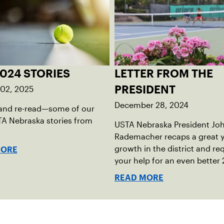
024 STORIES
LETTER FROM THE
 02, 2025
PRESIDENT
December 28, 2024
and re-read—some of our
TA Nebraska stories from
USTA Nebraska President Jo
Rademacher recaps a great y
growth in the district and re
MORE
your help for an even better
READ MORE