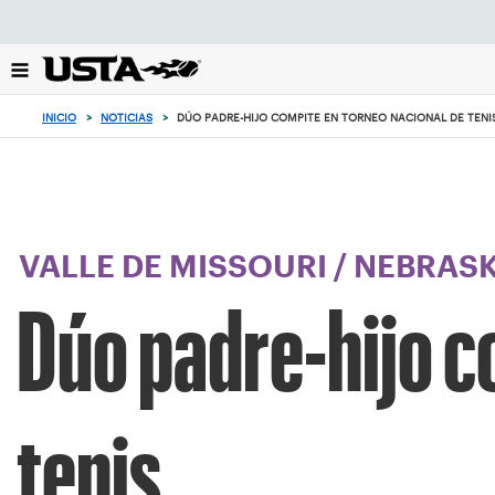
Enfoque
desde
el
botón
de
INICIO
>
NOTICIAS
>
DÚO PADRE-HIJO COMPITE EN TORNEO NACIONAL DE TENI
volver
al
principio
VALLE DE MISSOURI
/
NEBRAS
Dúo padre-hijo c
tenis