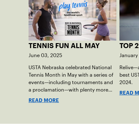
TENNIS FUN ALL MAY
TOP 2
June 03, 2025
January
USTA Nebraska celebrated National
Relive—
Tennis Month in May with a series of
best US
events—including tournaments and
2024.
a proclamation—with plenty more
READ 
play opportunities available this
READ MORE
summer.