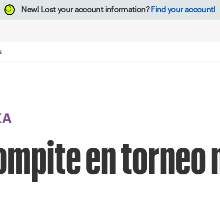
New!
Lost your account information?
Find your account!
S
KA
ompite en torneo 