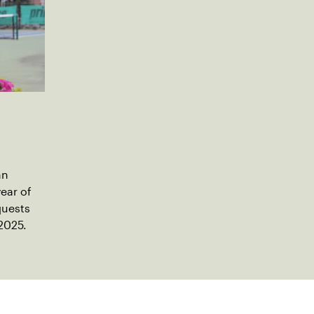
hn
ear of
quests
 2025.