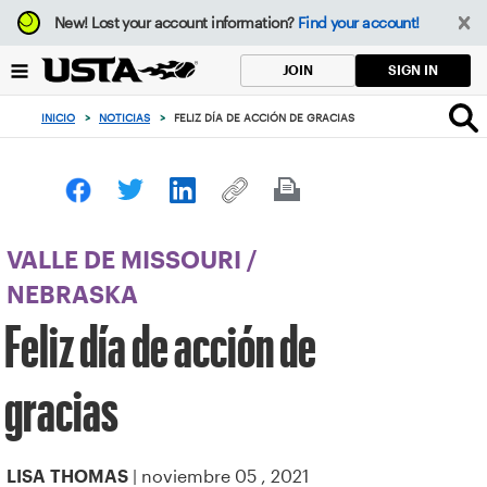
Enfoque
New!
Lost your account information?
Find your account!
desde
el
SIGN IN
JOIN
botón
de
INICIO
>
NOTICIAS
>
FELIZ DÍA DE ACCIÓN DE GRACIAS
volver
al
principio
VALLE DE MISSOURI
/
NEBRASKA
Feliz día de acción de
gracias
| noviembre 05 , 2021
LISA THOMAS