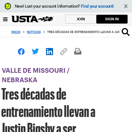
Enfoque
New!
Lost your account information?
Find your account!
desde
el
SIGN IN
JOIN
botón
de
INICIO
>
NOTICIAS
>
TRES DÉCADAS DE ENTRENAMIENTO LLEVAN A JUSTIN BIGSB
volver
al
principio
VALLE DE MISSOURI
/
NEBRASKA
Tres décadas de
entrenamiento llevan a
Justin Bigsby a ser