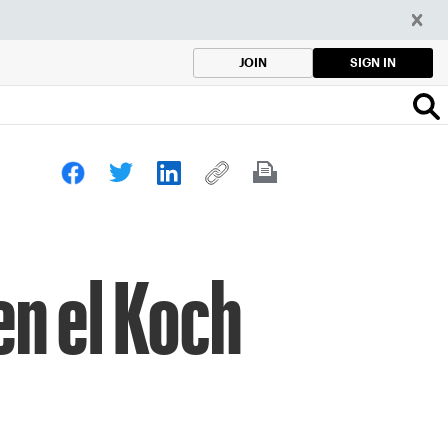
SIGN IN
JOIN
en el Koch