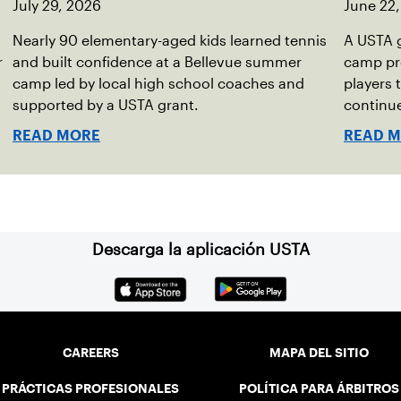
July 29, 2026
June 22
Nearly 90 elementary-aged kids learned tennis
A USTA 
r
and built confidence at a Bellevue summer
camp pro
camp led by local high school coaches and
players 
supported by a USTA grant.
continue
READ MORE
READ 
Descarga la aplicación USTA
CAREERS
MAPA DEL SITIO
PRÁCTICAS PROFESIONALES
POLÍTICA PARA ÁRBITROS