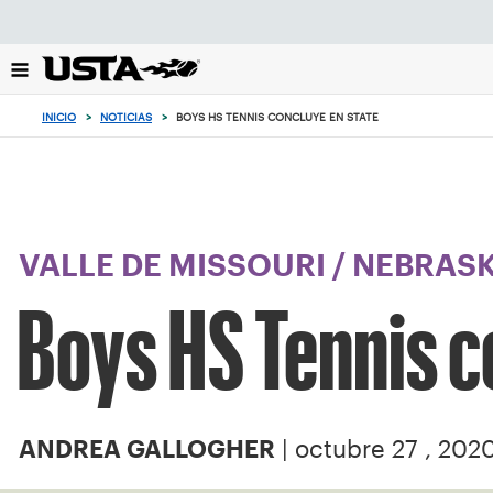
Enfoque
desde
el
botón
de
INICIO
>
NOTICIAS
>
BOYS HS TENNIS CONCLUYE EN STATE
volver
al
principio
VALLE DE MISSOURI
/
NEBRAS
Boys HS Tennis c
| octubre 27 , 202
ANDREA GALLOGHER