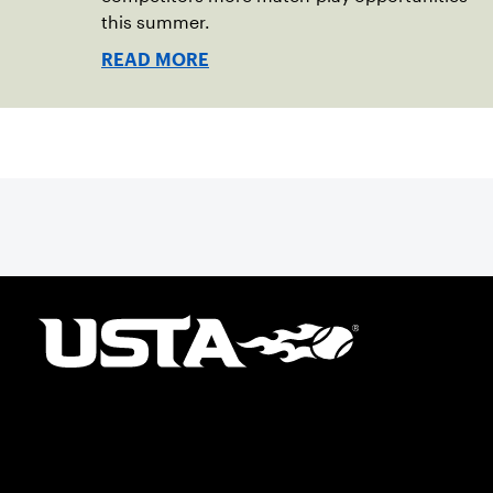
this summer.
READ MORE