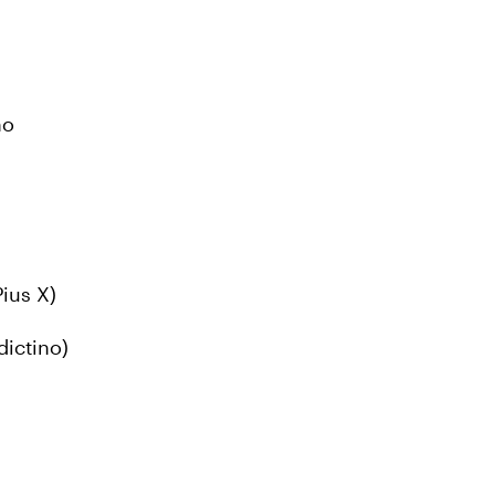
no
ius X)
dictino)