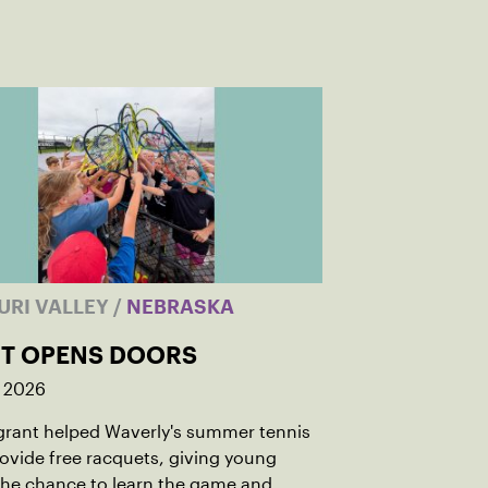
URI VALLEY
/
NEBRASKA
T OPENS DOORS
, 2026
grant helped Waverly's summer tennis
vide free racquets, giving young
the chance to learn the game and