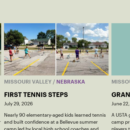
MISSOURI VALLEY
/
NEBRASKA
MISSO
FIRST TENNIS STEPS
GRAN
July 29, 2026
June 22
Nearly 90 elementary-aged kids learned tennis
A USTA 
r
and built confidence at a Bellevue summer
camp pro
camp led by local high school coaches and
players 