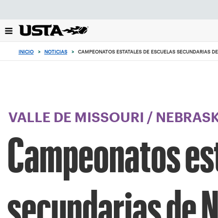
Enfoque
desde
el
botón
de
INICIO
>
NOTICIAS
>
CAMPEONATOS ESTATALES DE ESCUELAS SECUNDARIAS DE
volver
al
principio
VALLE DE MISSOURI
/
NEBRAS
Campeonatos est
secundarias de 