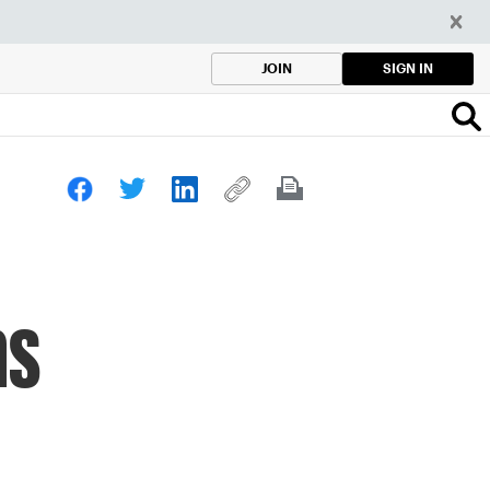
SIGN IN
JOIN
as