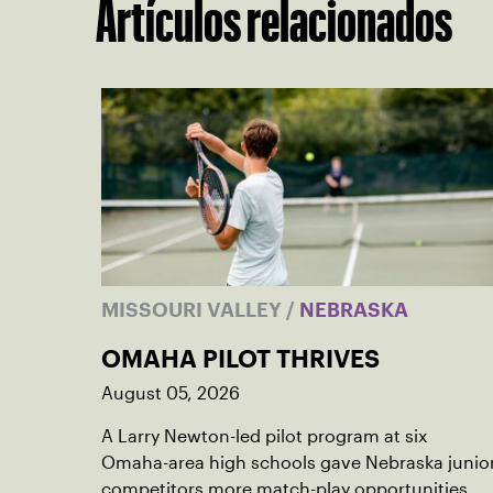
Artículos relacionados
MISSOURI VALLEY
/
NEBRASKA
OMAHA PILOT THRIVES
August 05, 2026
A Larry Newton-led pilot program at six
Omaha-area high schools gave Nebraska junio
competitors more match-play opportunities