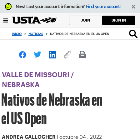
Enfoque
New!
Lost your account information?
Find your account!
desde
el
SIGN IN
JOIN
botón
de
INICIO
>
NOTICIAS
>
NATIVOS DE NEBRASKA EN EL US OPEN
volver
al
principio
VALLE DE MISSOURI
/
NEBRASKA
Nativos de Nebraska en
el US Open
| octubre 04 , 2022
ANDREA GALLOGHER