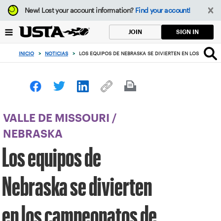
Enfoque
New!
Lost your account information?
Find your account!
desde
el
SIGN IN
JOIN
botón
de
INICIO
>
NOTICIAS
>
LOS EQUIPOS DE NEBRASKA SE DIVIERTEN EN LOS CAMPE
volver
al
principio
VALLE DE MISSOURI
/
NEBRASKA
Los equipos de
Nebraska se divierten
en los campeonatos de