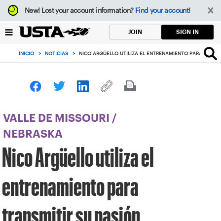
Enfoque
New!
Lost your account information?
Find your account!
desde
el
SIGN IN
JOIN
botón
de
INICIO
>
NOTICIAS
>
NICO ARGÜELLO UTILIZA EL ENTRENAMIENTO PARA TRANSM
volver
al
principio
VALLE DE MISSOURI
/
NEBRASKA
Nico Argüello utiliza el
entrenamiento para
transmitir su pasión